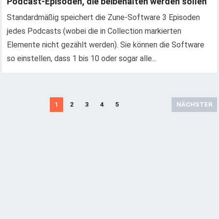
Podcast-Episoden, die beibehalten werden sollen
Standardmäßig speichert die Zune-Software 3 Episoden
jedes Podcasts (wobei die in Collection markierten
Elemente nicht gezählt werden). Sie können die Software
so einstellen, dass 1 bis 10 oder sogar alle...
B
1
2
3
4
5
NÄCHSTER
e
i
t
r
ä
g
e
N
a