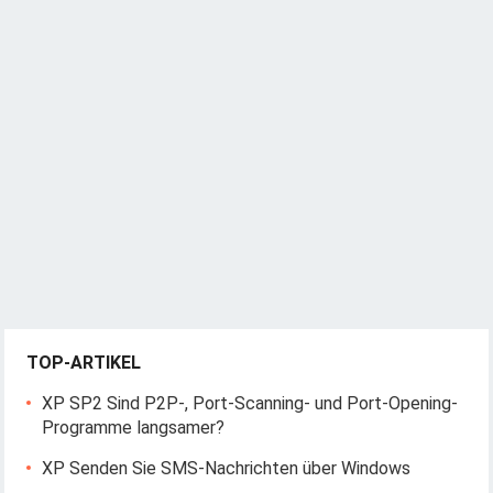
v
i
g
a
t
i
o
n
TOP-ARTIKEL
XP SP2 Sind P2P-, Port-Scanning- und Port-Opening-
Programme langsamer?
XP Senden Sie SMS-Nachrichten über Windows