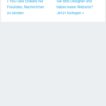
« YouTube Erlaube nur
Sie sind Designer und
Freunden, Nachrichten
haben keine Website?
zu senden
Jetzt loslegen »