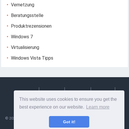
Vernetzung
Beratungsstelle
Produktrezensionen
Windows 7
Virtualisierung
Windows Vista Tipps
Deutsch
Espanol
Francais
Italiano
This website uses cookies to ensure you get the
Svenska
best experience on our website.
Learn more
©
2026
Lesptitesaffairesdemayl
- Tipps und nützliche Informationen zu
Got it!
Webdesign und Webentwicklung!