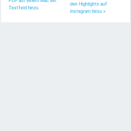
PDF auf einem Mac ein
den Highlights auf
Textfeld hinzu
Instagram hinzu »