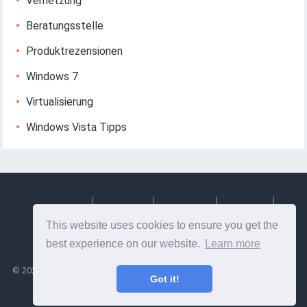
Vernetzung
Beratungsstelle
Produktrezensionen
Windows 7
Virtualisierung
Windows Vista Tipps
Deutsch
Espanol
Francais
Italiano
This website uses cookies to ensure you get the
Svenska
best experience on our website.
Learn more
©
2026
Lesptitesaffairesdemayl
- Tipps und nützliche Informationen zu
Got it!
Webdesign und Webentwicklung!