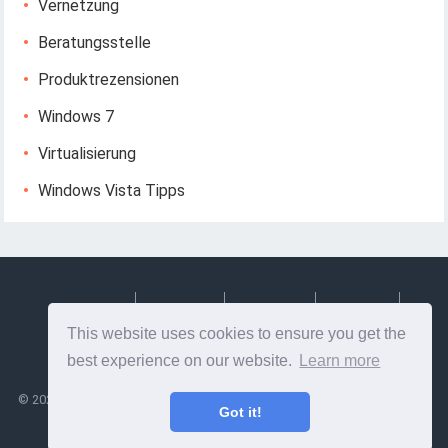
Vernetzung
Beratungsstelle
Produktrezensionen
Windows 7
Virtualisierung
Windows Vista Tipps
Deutsch
Espanol
Francais
Italiano
This website uses cookies to ensure you get the
Svenska
best experience on our website.
Learn more
©
2026
Lesptitesaffairesdemayl
- Tipps und nützliche Informationen zu
Got it!
Webdesign und Webentwicklung!