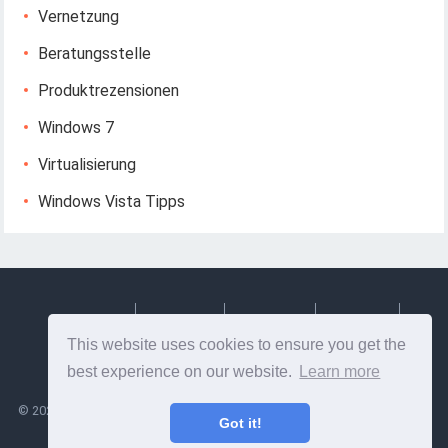
Vernetzung
Beratungsstelle
Produktrezensionen
Windows 7
Virtualisierung
Windows Vista Tipps
Deutsch
Espanol
Francais
Italiano
This website uses cookies to ensure you get the
Svenska
best experience on our website.
Learn more
©
2026
Lesptitesaffairesdemayl
- Tipps und nützliche Informationen zu
Got it!
Webdesign und Webentwicklung!