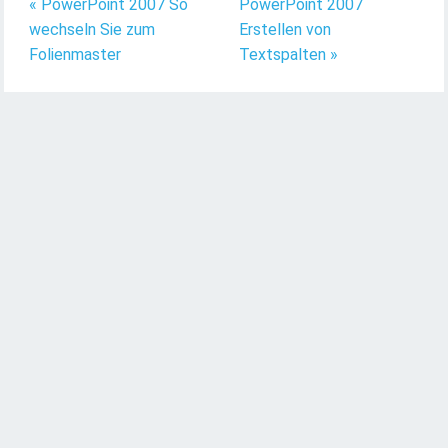
« PowerPoint 2007 So
PowerPoint 2007
wechseln Sie zum
Erstellen von
Folienmaster
Textspalten »